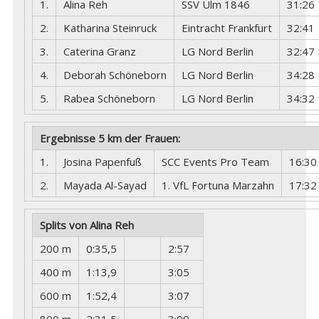
1.
Alina Reh
SSV Ulm 1846
31:26
2.
Katharina Steinruck
Eintracht Frankfurt
32:41
3.
Caterina Granz
LG Nord Berlin
32:47
4.
Deborah Schöneborn
LG Nord Berlin
34:28
5.
Rabea Schöneborn
LG Nord Berlin
34:32
Ergebnisse 5 km der Frauen:
1.
Josina Papenfuß
SCC Events Pro Team
16:30
2.
Mayada Al-Sayad
1. VfL Fortuna Marzahn
17:32
Splits von Alina Reh
200 m
0:35,5
2:57
400 m
1:13,9
3:05
600 m
1:52,4
3:07
800 m
2:31,5
3:09