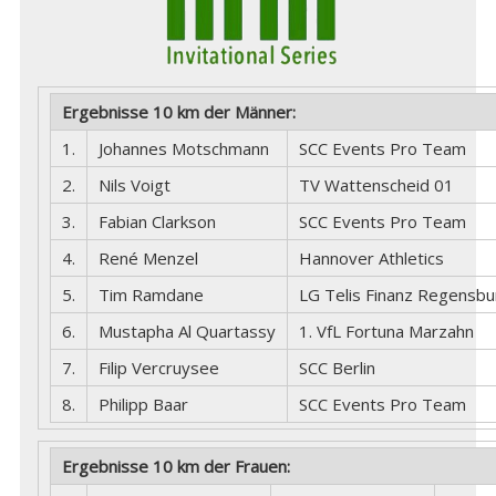
Ergebnisse 10 km der Männer:
1.
Johannes Motschmann
SCC Events Pro Team
2.
Nils Voigt
TV Wattenscheid 01
3.
Fabian Clarkson
SCC Events Pro Team
4.
René Menzel
Hannover Athletics
5.
Tim Ramdane
LG Telis Finanz Regensbu
6.
Mustapha Al Quartassy
1. VfL Fortuna Marzahn
7.
Filip Vercruysee
SCC Berlin
8.
Philipp Baar
SCC Events Pro Team
Ergebnisse 10 km der Frauen: