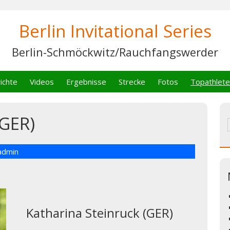
Berlin Invitational Series
Berlin-Schmöckwitz/Rauchfangswerder
ichte
Videos
Ergebnisse
Strecke
Fotos
Topathlet
(GER)
admin
Katharina Steinruck (GER)