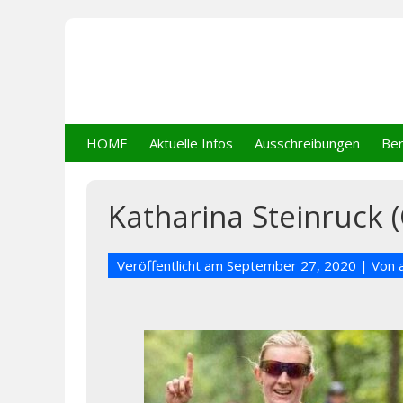
HOME
Aktuelle Infos
Ausschreibungen
Ber
Katharina Steinruck 
Veröffentlicht am
September 27, 2020
| Von