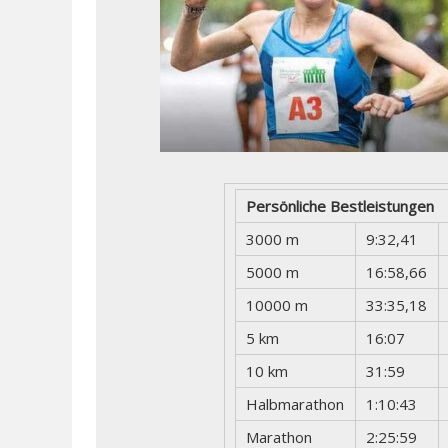
Persönliche Bestleistungen
3000 m
9:32,41
5000 m
16:58,66
10000 m
33:35,18
5 km
16:07
10 km
31:59
Halbmarathon
1:10:43
Marathon
2:25:59