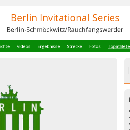
Berlin Invitational Series
Berlin-Schmöckwitz/Rauchfangswerder
ichte
Videos
Ergebnisse
Strecke
Fotos
Topathlet